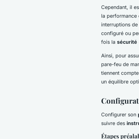
Cependant, il es
la performance d
interruptions de 
configuré ou per
fois la
sécurité
Ainsi, pour assu
pare-feu de man
tiennent compte 
un équilibre opt
Configurati
Configurer son
suivre des
instr
Étapes préalab