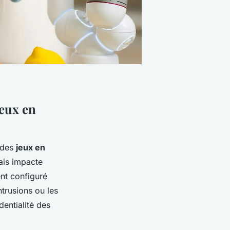
jeux en
 des
jeux en
ais impacte
nt configuré
ntrusions ou les
dentialité des