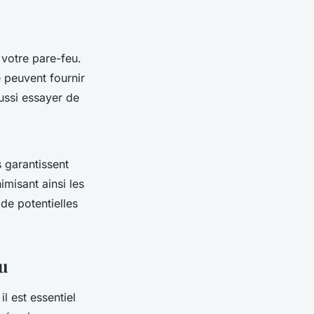
votre pare-feu.
 peuvent fournir
ussi essayer de
s garantissent
imisant ainsi les
de potentielles
eu
l est essentiel