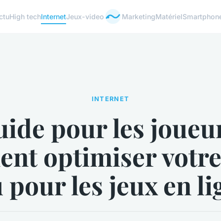
ctu
High tech
Internet
Jeux-video
Marketing
Matériel
Smartphon
INTERNET
ide pour les joueu
nt optimiser votre
 pour les jeux en l