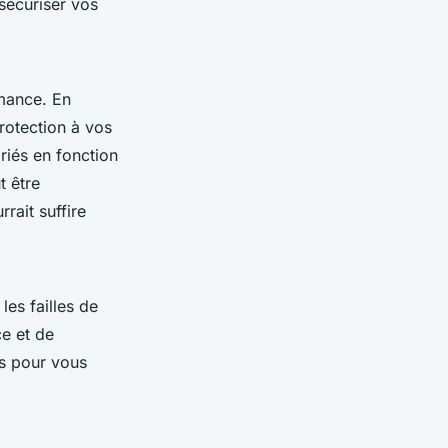
sécuriser vos
rmance. En
rotection à vos
riés en fonction
t être
rait suffire
les failles de
e et de
es pour vous