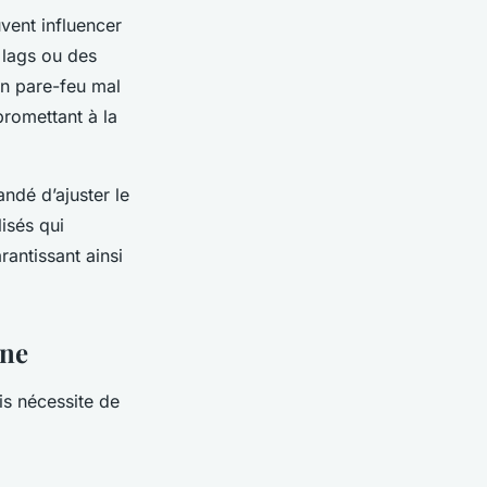
ent influencer
 lags ou des
 un pare-feu mal
promettant à la
andé d’ajuster le
isés qui
rantissant ainsi
gne
is nécessite de