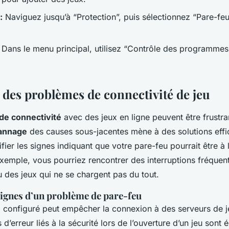
:
Naviguez jusqu’à “Protection”, puis sélectionnez “Pare-feu
Dans le menu principal, utilisez “Contrôle des programmes
 des problèmes de connectivité de jeu
de connectivité
avec des jeux en ligne peuvent être frustra
annage
des causes sous-jacentes mène à des solutions effic
ifier les signes indiquant que votre pare-feu pourrait être à 
xemple, vous pourriez rencontrer des interruptions fréquent
 des jeux qui ne se chargent pas du tout.
 signes d’un problème de pare-feu
 configuré peut empêcher la connexion à des serveurs de je
d’erreur liés à la sécurité lors de l’ouverture d’un jeu sont