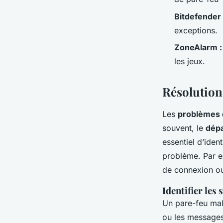
Bitdefender 
exceptions.
ZoneAlarm :
les jeux.
Résolution
Les
problèmes 
souvent, le
dép
essentiel d’ident
problème. Par e
de connexion ou
Identifier les
Un pare-feu mal
ou les messages 