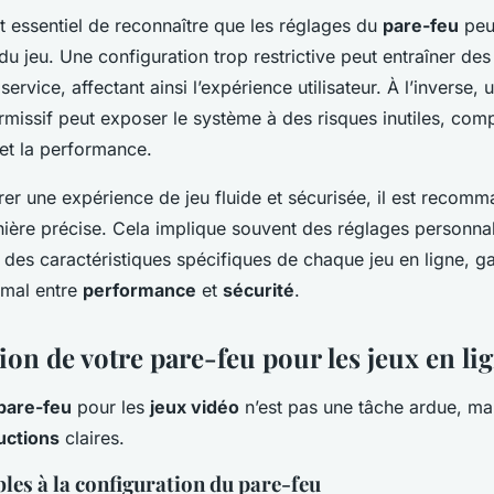
t essentiel de reconnaître que les réglages du
pare-feu
peuv
u jeu. Une configuration trop restrictive peut entraîner des
service, affectant ainsi l’expérience utilisateur. À l’inverse,
missif peut exposer le système à des risques inutiles, com
et la performance.
rer une expérience de jeu fluide et sécurisée, il est recomm
ière précise. Cela implique souvent des réglages personnal
des caractéristiques spécifiques de chaque jeu en ligne, ga
imal entre
performance
et
sécurité
.
on de votre pare-feu pour les jeux en li
pare-feu
pour les
jeux vidéo
n’est pas une tâche ardue, ma
uctions
claires.
les à la configuration du pare-feu