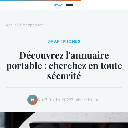
Accueil
›
Smartphones
SMARTPHONES
Découvrez l'annuaire
portable : cherchez en toute
sécurité
Noé
7 février 2026
7 min de lecture
N