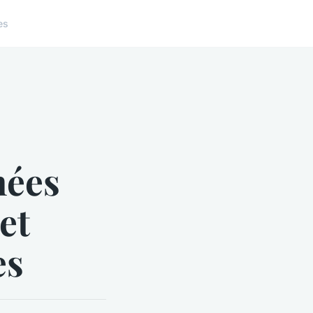
es
nées
et
es