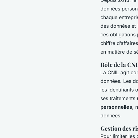
Depuis 2018, la
données personn
chaque entrepris
des données et 
ces obligations
chiffre d’affair
en matière de s
Rôle de la CN
La CNIL agit com
données. Les do
les identifiant
ses traitements 
personnelles
, 
données.
Gestion des ri
Pour limiter les