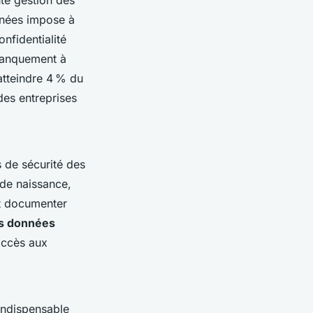
ute gestion des
nnées impose à
nfidentialité
 manquement à
atteindre 4 % du
 des entreprises
s de sécurité des
 de naissance,
it documenter
es données
accès aux
 indispensable