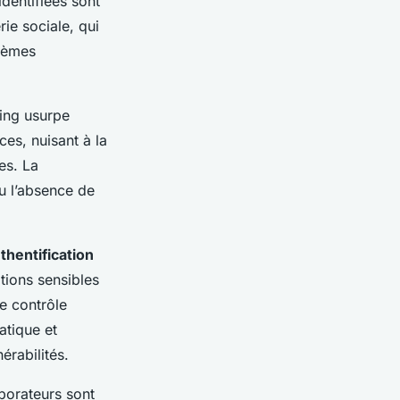
dentifiées sont
ie sociale, qui
stèmes
hing usurpe
ces, nuisant à la
es. La
ou l’absence de
thentification
tions sensibles
e contrôle
atique et
érabilités.
aborateurs sont