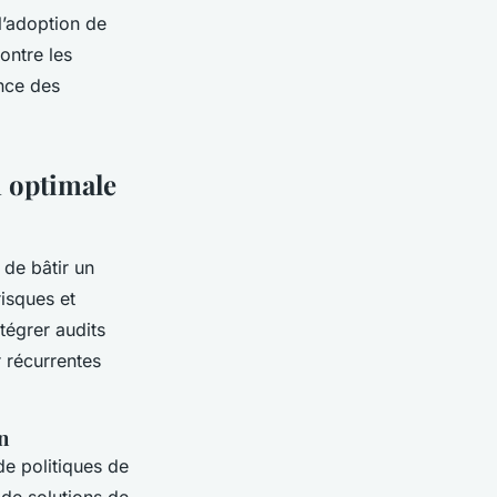
 l’adoption de
ontre les
ance des
n optimale
e de bâtir un
isques et
ntégrer audits
r récurrentes
n
de politiques de