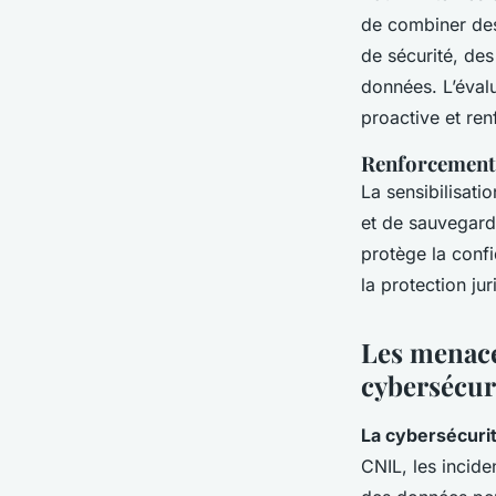
de combiner des
de sécurité, des
données. L’évalu
proactive et ren
Renforcement d
La sensibilisati
et de sauvegarde
protège la confi
la protection ju
Les menace
cybersécur
La cybersécuri
CNIL, les incide