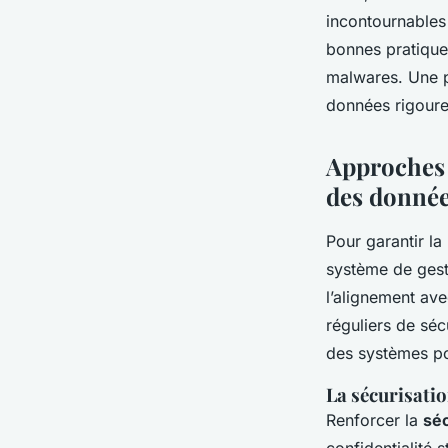
incontournables 
bonnes pratiques
malwares. Une p
données rigoure
Approches 
des donné
Pour garantir la
système de gesti
l’alignement av
réguliers de séc
des systèmes po
La sécurisati
Renforcer la
séc