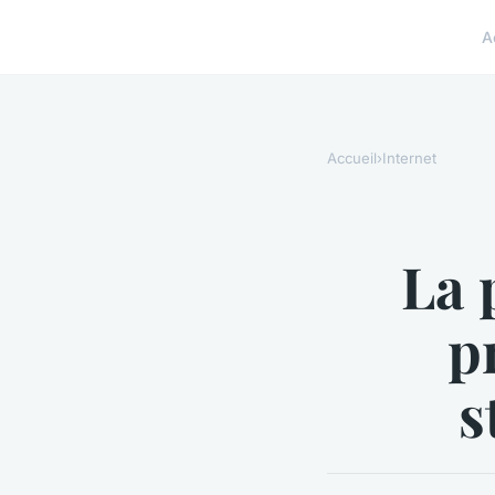
A
Accueil
›
Internet
La 
p
s