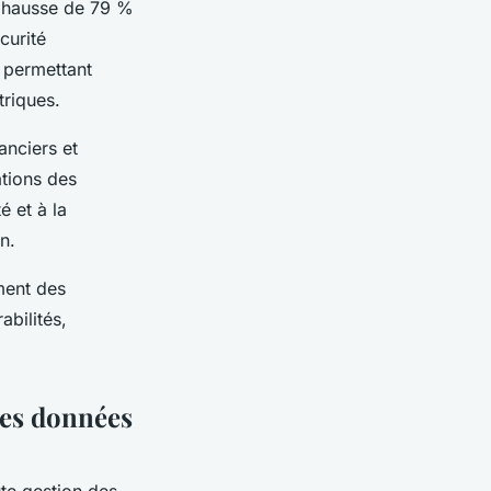
ne hausse de 79 %
curité
s permettant
triques.
anciers et
tions des
é et à la
n.
ement des
abilités,
 des données