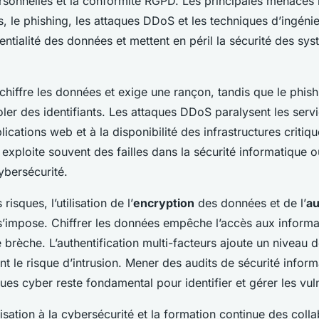
sonnelles et la conformité RGPD. Les principales menaces i
 le phishing, les attaques DDoS et les techniques d’ingénier
dentialité des données et mettent en péril la sécurité des sy
hiffre les données et exige une rançon, tandis que le phis
voler des identifiants. Les attaques DDoS paralysent les servi
lications web et à la disponibilité des infrastructures critiqu
 exploite souvent des failles dans la sécurité informatique 
ybersécurité.
risques, l’utilisation de l’
encryption
des données et de l’
au
’impose. Chiffrer les données empêche l’accès aux informa
rèche. L’authentification multi-facteurs ajoute un niveau d
nt le risque d’intrusion. Mener des audits de sécurité inform
ques cyber reste fondamental pour identifier et gérer les vuln
ilisation à la cybersécurité et la formation continue des coll