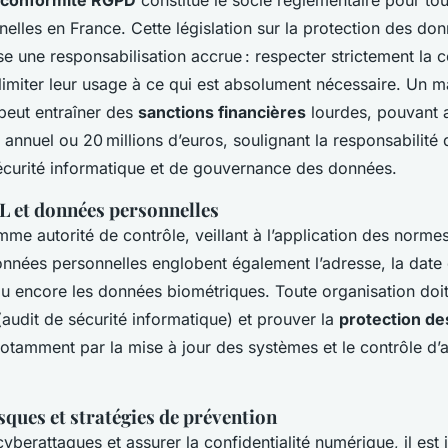
conformité RGPD
constitue le socle réglementaire pour to
elles en France. Cette législation sur la protection des do
e une responsabilisation accrue : respecter strictement la co
limiter leur usage à ce qui est absolument nécessaire. Un
 peut entraîner des
sanctions financières
lourdes, pouvant 
es annuel ou 20 millions d’euros, soulignant la responsabilité
écurité informatique et de gouvernance des données.
IL et données personnelles
me autorité de contrôle, veillant à l’application des norme
nnées personnelles englobent également l’adresse, la date
s ou encore les données biométriques. Toute organisation do
(audit de sécurité informatique) et prouver la
protection d
notamment par la mise à jour des systèmes et le contrôle d’
sques et stratégies de prévention
 cyberattaques et assurer la confidentialité numérique, il est