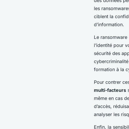
des données per
les ransomwares,
ciblent la confi
d’information.
Le ransomware c
l’identité pour 
sécurité des app
cybercriminalité
formation à la c
Pour contrer ces 
multi-facteurs
s
même en cas de b
d’accès, réduisa
analyser les ris
Enfin, la sensib