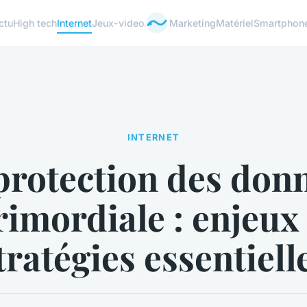
ctu
High tech
Internet
Jeux-video
Marketing
Matériel
Smartphon
INTERNET
protection des don
rimordiale : enjeux 
tratégies essentiell